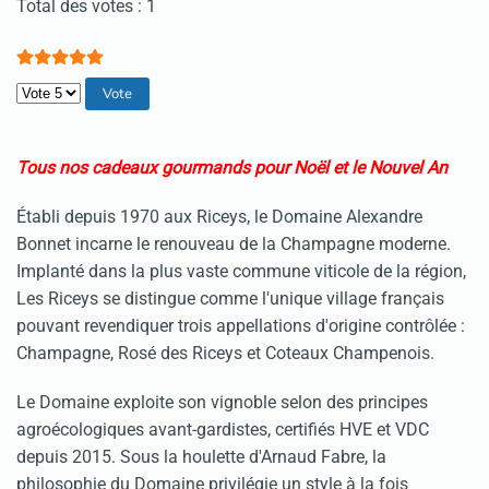
Vote utilisateur:
5
/
5
Total des votes : 1
Veuillez voter
Tous nos cadeaux gourmands pour Noël et le Nouvel An
Établi depuis 1970 aux Riceys, le Domaine Alexandre
Bonnet incarne le renouveau de la Champagne moderne.
Implanté dans la plus vaste commune viticole de la région,
Les Riceys se distingue comme l'unique village français
pouvant revendiquer trois appellations d'origine contrôlée :
Champagne, Rosé des Riceys et Coteaux Champenois.
Le Domaine exploite son vignoble selon des principes
agroécologiques avant-gardistes, certifiés HVE et VDC
depuis 2015. Sous la houlette d'Arnaud Fabre, la
philosophie du Domaine privilégie un style à la fois