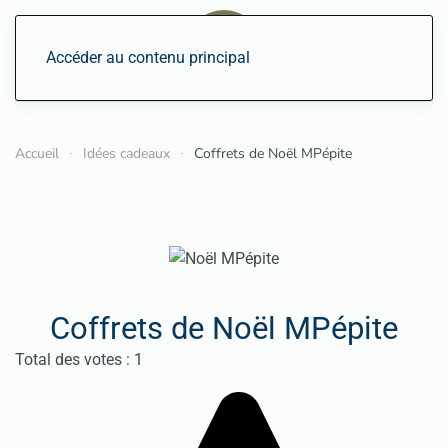
Accéder au contenu principal
Accueil
Idées cadeaux
Coffrets de Noël MPépite
Coffrets de Noël MPépite
Vote utilisateur:
5
/
5
Total des votes : 1