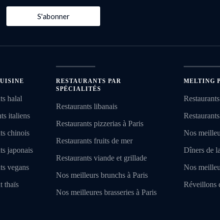
S'abonner
UISINE
RESTAURANTS PAR
MELTING 
SPÉCIALITÉS
ts halal
Restaurants
Restaurants libanais
s italiens
Restaurants
Restaurants pizzerias à Paris
ts chinois
Nos meilleu
Restaurants fruits de mer
ts japonais
Dîners de l
Restaurants viande et grillade
nts vegans
Nos meilleu
Nos meilleurs brunchs à Paris
t thaïs
Réveillons 
Nos meilleures brasseries à Paris