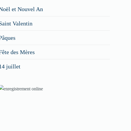
Restaurateurs,
Noël et Nouvel An
faites
Saint Valentin
figurer
vos
Pâques
menus
Fête des Mères
spéciaux
14 juillet
dans
nos
rubriques
Spéciales
Fêtes