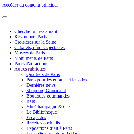
Accéder au contenu principal
Chercher un restaurant
Restaurants Paris
Croisières sur la Seine
Cabarets, dîners spectacles
Musées de Paris
Monuments de Paris
Parcs d'attractions
Autres rubriques
Quartiers de Paris
Paris pour les enfants et les ados
Dernières news
Shopping Gourmand
Boutiques gourmandes
Bars
Vin Champagne & Cie
La Bibliothèque
Escapades
Recettes cocktails
Expositions d’art à Paris
Les châteaux autour de Paris