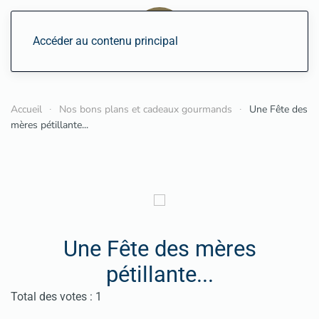
Accéder au contenu principal
Accueil
Nos bons plans et cadeaux gourmands
Une Fête des
mères pétillante...
Une Fête des mères
pétillante...
Vote utilisateur:
4
/
5
Total des votes : 1