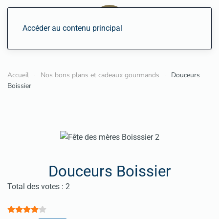
Accéder au contenu principal
Accueil
Nos bons plans et cadeaux gourmands
Douceurs
Boissier
Douceurs Boissier
Vote utilisateur:
4
/
5
Total des votes : 2