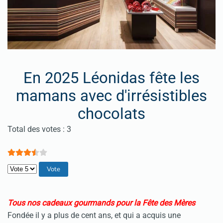
En 2025 Léonidas fête les
mamans avec d'irrésistibles
chocolats
Vote utilisateur:
3.5
/
5
Total des votes : 3
Veuillez voter
Tous nos cadeaux gourmands pour la Fête des Mères
Fondée il y a plus de cent ans, et qui a acquis une