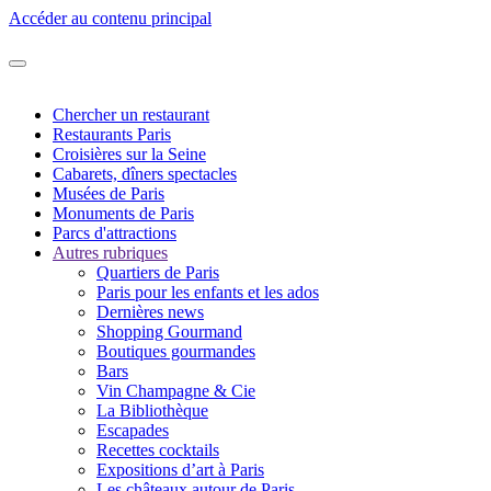
Accéder au contenu principal
Chercher un restaurant
Restaurants Paris
Croisières sur la Seine
Cabarets, dîners spectacles
Musées de Paris
Monuments de Paris
Parcs d'attractions
Autres rubriques
Quartiers de Paris
Paris pour les enfants et les ados
Dernières news
Shopping Gourmand
Boutiques gourmandes
Bars
Vin Champagne & Cie
La Bibliothèque
Escapades
Recettes cocktails
Expositions d’art à Paris
Les châteaux autour de Paris