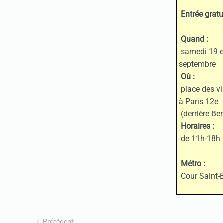
Entrée gratu
Quand :
samedi 19 e
septembre
Où :
place des vi
à Paris 12e
(derrière Ber
Horaires :
de 11h-18h
Métro :
Cour Saint-E
Précédent