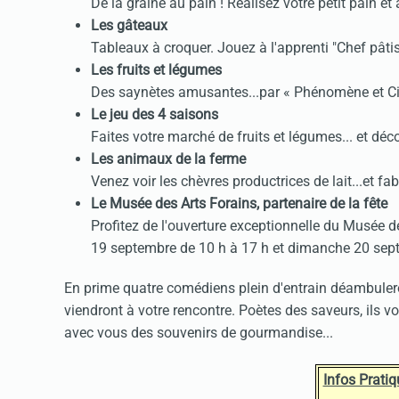
De la graine au pain ! Réalisez votre petit pain et
Les gâteaux
Tableaux à croquer. Jouez à l'apprenti "Chef pâtiss
Les fruits et légumes
Des saynètes amusantes...par « Phénomène et Cie
Le jeu des 4 saisons
Faites votre marché de fruits et légumes... et d
Les animaux de la ferme
Venez voir les chèvres productrices de lait...et fa
Le Musée des Arts Forains, partenaire de la fête
Profitez de l'ouverture exceptionnelle du Musée d
19 septembre de 10 h à 17 h et dimanche 20 sept
En prime quatre comédiens plein d'entrain déambulero
viendront à votre rencontre. Poètes des saveurs, ils vo
avec vous des souvenirs de gourmandise...
Infos Pratiq