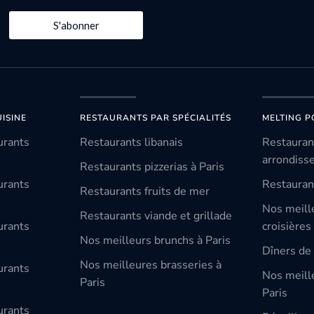
S'abonner
ISINE
RESTAURANTS PAR SPÉCIALITÉS
MELTING P
urants
Restaurants libanais
Restauran
arrondiss
Restaurants pizzerias à Paris
urants
Restauran
Restaurants fruits de mer
Nos meill
Restaurants viande et grillade
urants
croisières
Nos meilleurs brunchs à Paris
Dîners de 
Nos meilleures brasseries à
urants
Nos meille
Paris
Paris
urants