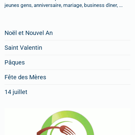
jeunes gens, anniversaire, mariage, business dîner, ...
Restaurateurs,
Noël et Nouvel An
faites
Saint Valentin
figurer
vos
Pâques
menus
Fête des Mères
spéciaux
14 juillet
dans
nos
rubriques
Spéciales