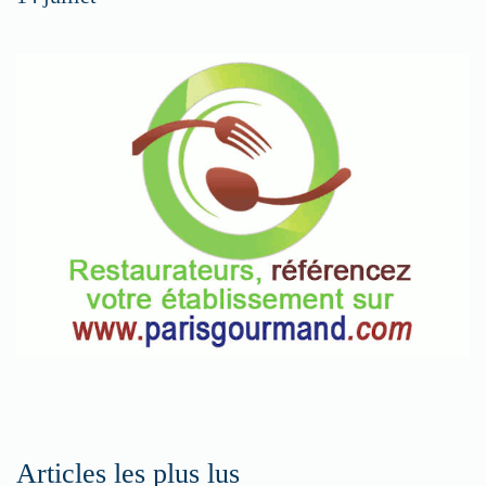
nos
rubriques
Spéciales
Fêtes
Pour
enregistrer
votre
restaurant
Cliquez
ici
Articles les plus lus