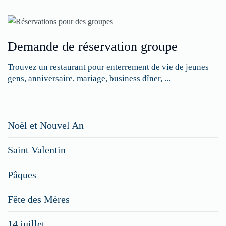
Demande de réservation groupe
Trouvez un restaurant pour enterrement de vie de jeunes
gens, anniversaire, mariage, business dîner, ...
Restaurateurs,
Noël et Nouvel An
faites
Saint Valentin
figurer
vos
Pâques
menus
Fête des Mères
spéciaux
14 juillet
dans