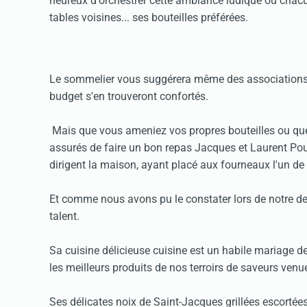
heureux d'orchestrer cette ambiance ludique où chacu
tables voisines... ses bouteilles préférées.
Le sommelier vous suggérera même des associations ave
budget s'en trouveront confortés.
Mais que vous ameniez vos propres bouteilles ou que 
assurés de faire un bon repas Jacques et Laurent Pour
dirigent la maison, ayant placé aux fourneaux l'un de 
Et comme nous avons pu le constater lors de notre dern
talent.
Sa cuisine délicieuse cuisine est un habile mariage d
les meilleurs produits de nos terroirs de saveurs ven
Ses délicates noix de Saint-Jacques grillées escortées