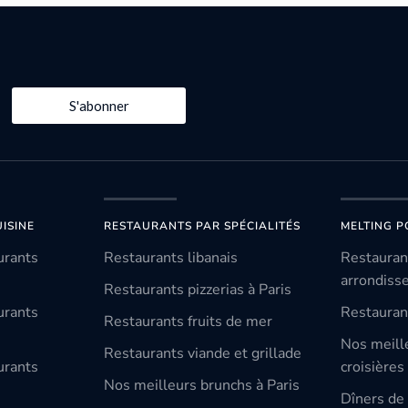
S'abonner
ISINE
RESTAURANTS PAR SPÉCIALITÉS
MELTING P
urants
Restaurants libanais
Restauran
arrondiss
Restaurants pizzerias à Paris
urants
Restauran
Restaurants fruits de mer
Nos meill
Restaurants viande et grillade
urants
croisières
Nos meilleurs brunchs à Paris
Dîners de 