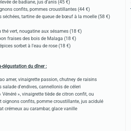
elevée de badiane, jus d'anis (45 €)
ignons confits, pommes croustillantes (44 €)
 séchées, tartine de queue de bœuf à la moelle (58 €)
 thé vert, nougatine aux sésames (18 €)
rbon fraises des bois de Malaga (18 €)
épices sorbet à l'eau de rose (18 €)
dégustation du dîner :
ao amer, vinaigrette passion, chutney de raisins
 salade d'endives, cannellonis de céleri
« Vénéré », vinaigrette tiède de citron confit, ou
t oignons confits, pomme croustillante, jus acidulé
at crémeux au carambar, glace vanille