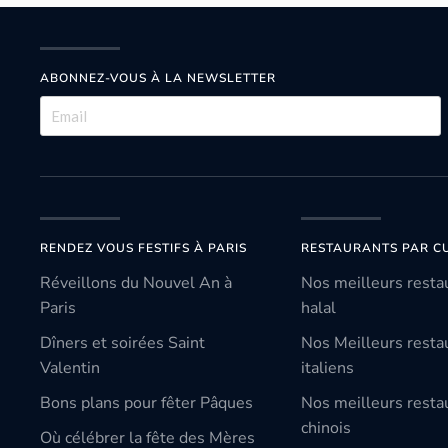
ABONNEZ-VOUS À LA NEWSLETTER
RENDEZ VOUS FESTIFS À PARIS
RESTAURANTS PAR CU
Réveillons du Nouvel An à
Nos meilleurs resta
Paris
halal
Dîners et soirées Saint
Nos Meilleurs resta
Valentin
italiens
Bons plans pour fêter Pâques
Nos meilleurs resta
chinois
Où célébrer la fête des Mères