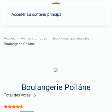
Accéder au contenu principal
Accueil
Autres rubriques
Boutiques gourmandes
Boulangerie Poilâne
Boulangerie Poilâne
Vote utilisateur:
4.5
/
5
Total des votes : 6