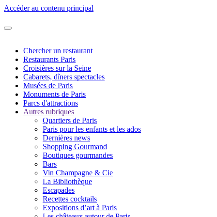
Accéder au contenu principal
Chercher un restaurant
Restaurants Paris
Croisières sur la Seine
Cabarets, dîners spectacles
Musées de Paris
Monuments de Paris
Parcs d'attractions
Autres rubriques
Quartiers de Paris
Paris pour les enfants et les ados
Dernières news
Shopping Gourmand
Boutiques gourmandes
Bars
Vin Champagne & Cie
La Bibliothèque
Escapades
Recettes cocktails
Expositions d’art à Paris
Les châteaux autour de Paris