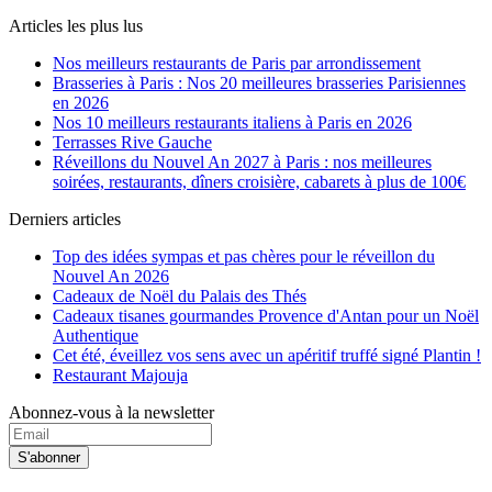
Articles les plus lus
Nos meilleurs restaurants de Paris par arrondissement
Brasseries à Paris : Nos 20 meilleures brasseries Parisiennes
en 2026
Nos 10 meilleurs restaurants italiens à Paris en 2026
Terrasses Rive Gauche
Réveillons du Nouvel An 2027 à Paris : nos meilleures
soirées, restaurants, dîners croisière, cabarets à plus de 100€
Derniers articles
Top des idées sympas et pas chères pour le réveillon du
Nouvel An 2026
Cadeaux de Noël du Palais des Thés
Cadeaux tisanes gourmandes Provence d'Antan pour un Noël
Authentique
Cet été, éveillez vos sens avec un apéritif truffé signé Plantin !
Restaurant Majouja
Abonnez-vous à la newsletter
S'abonner