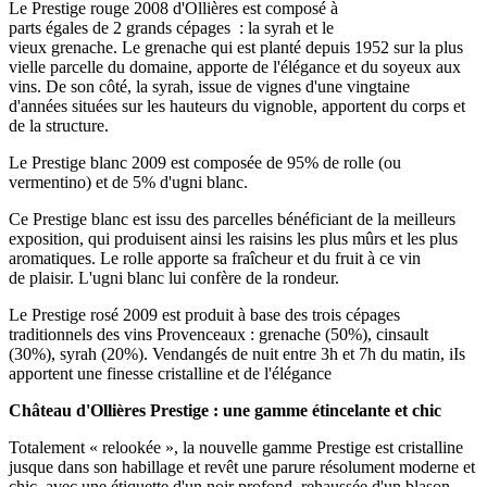
Le Prestige rouge 2008 d'Ollières est composé à
parts égales de 2 grands cépages : la syrah et le
vieux grenache. Le grenache qui est planté depuis 1952 sur la plus
vielle parcelle du domaine, apporte de l'élégance et du soyeux aux
vins. De son côté, la syrah, issue de vignes d'une vingtaine
d'années situées sur les hauteurs du vignoble, apportent du corps et
de la structure.
Le Prestige blanc 2009 est composée de 95% de rolle (ou
vermentino) et de 5% d'ugni blanc.
Ce Prestige blanc est issu des parcelles bénéficiant de la meilleurs
exposition, qui produisent ainsi les raisins les plus mûrs et les plus
aromatiques. Le rolle apporte sa fraîcheur et du fruit à ce vin
de plaisir. L'ugni blanc lui confère de la rondeur.
Le Prestige rosé 2009 est produit à base des trois cépages
traditionnels des vins Provenceaux : grenache (50%), cinsault
(30%), syrah (20%). Vendangés de nuit entre 3h et 7h du matin, iIs
apportent une finesse cristalline et de l'élégance
Château d'Ollières Prestige : une gamme étincelante et chic
Totalement « relookée », la nouvelle gamme Prestige est cristalline
jusque dans son habillage et revêt une parure résolument moderne et
chic, avec une étiquette d'un noir profond, rehaussée d'un blason