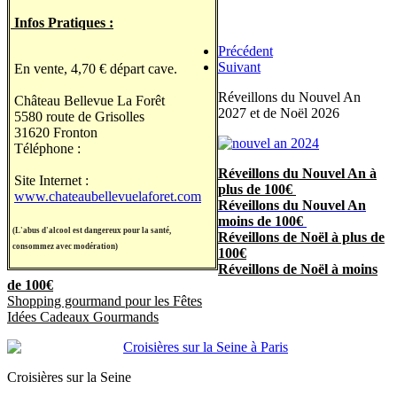
Infos Pratiques :
Précédent
Suivant
En vente, 4,70 € départ cave.
Réveillons du Nouvel An
Château Bellevue La Forêt
2027 et de Noël 2026
5580 route de Grisolles
31620 Fronton
Téléphone :
Réveillons du Nouvel An à
Site Internet :
plus de 100€
www.chateaubellevuelaforet.com
Réveillons du Nouvel An
moins de 100€
(L'abus d'alcool est dangereux pour la santé
,
Réveillons de Noël à plus de
consommez avec modération)
100€
Réveillons de Noël à moins
de 100€
Shopping gourmand pour les Fêtes
Idées Cadeaux Gourmands
Croisières sur la Seine