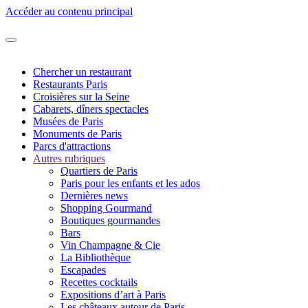
Accéder au contenu principal
Chercher un restaurant
Restaurants Paris
Croisières sur la Seine
Cabarets, dîners spectacles
Musées de Paris
Monuments de Paris
Parcs d'attractions
Autres rubriques
Quartiers de Paris
Paris pour les enfants et les ados
Dernières news
Shopping Gourmand
Boutiques gourmandes
Bars
Vin Champagne & Cie
La Bibliothèque
Escapades
Recettes cocktails
Expositions d’art à Paris
Les châteaux autour de Paris