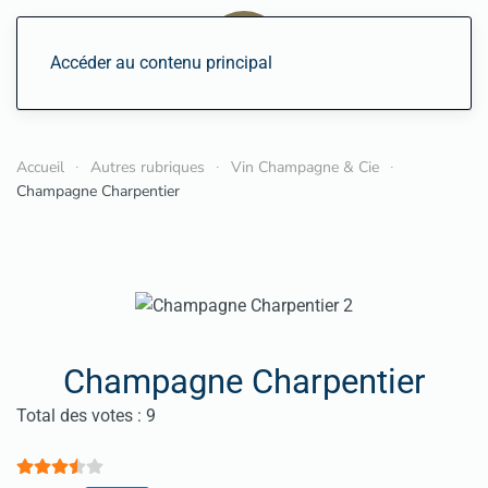
Accéder au contenu principal
Accueil
Autres rubriques
Vin Champagne & Cie
Champagne Charpentier
Champagne Charpentier
Vote utilisateur:
3.5
/
5
Total des votes : 9