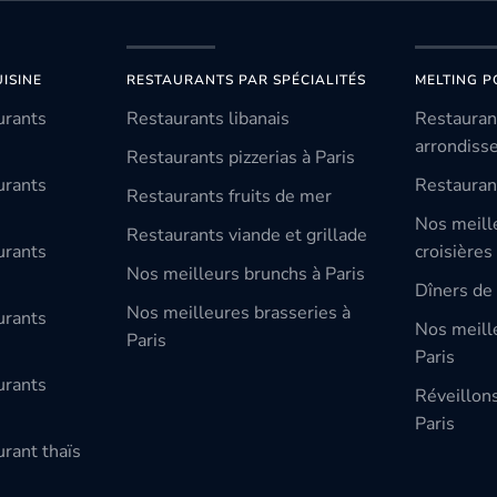
ISINE
RESTAURANTS PAR SPÉCIALITÉS
MELTING P
urants
Restaurants libanais
Restauran
arrondiss
Restaurants pizzerias à Paris
urants
Restauran
Restaurants fruits de mer
Nos meill
Restaurants viande et grillade
urants
croisières
Nos meilleurs brunchs à Paris
Dîners de 
Nos meilleures brasseries à
urants
Nos meille
Paris
Paris
urants
Réveillon
Paris
rant thaïs