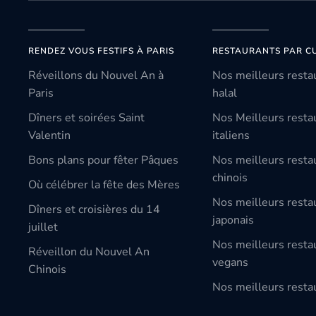
RENDEZ VOUS FESTIFS À PARIS
RESTAURANTS PAR CU
Réveillons du Nouvel An à
Nos meilleurs resta
Paris
halal
Dîners et soirées Saint
Nos Meilleurs resta
Valentin
italiens
Bons plans pour fêter Pâques
Nos meilleurs resta
chinois
Où célébrer la fête des Mères
Nos meilleurs resta
Dîners et croisières du 14
japonais
juillet
Nos meilleurs resta
Réveillon du Nouvel An
vegans
Chinois
Nos meilleurs restau