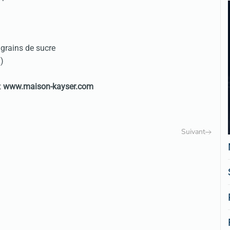
 grains de sucre
)
t
www.maison-kayser.com
Suivant