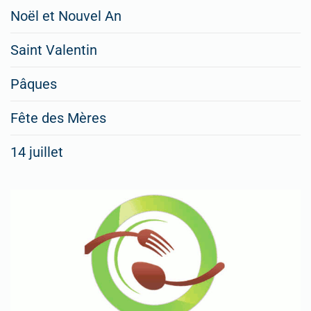
Restaurateurs,
Noël et Nouvel An
faites
Saint Valentin
figurer
vos
Pâques
menus
Fête des Mères
spéciaux
14 juillet
dans
nos
rubriques
Spéciales
Fêtes
Pour