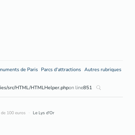
numents de Paris
Parcs d'attractions
Autres rubriques
aries/src/HTML/HTMLHelper.php
on line
851
 de 100 euros
Le Lys d'Or