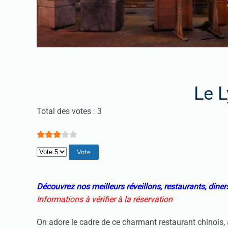
Le L
Vote utilisateur:
3
/
5
Total des votes : 3
Veuillez voter
Découvrez nos meilleurs réveillons, restaurants, diner
Informations à vérifier à la réservation
On adore le cadre de ce charmant restaurant chinois, 