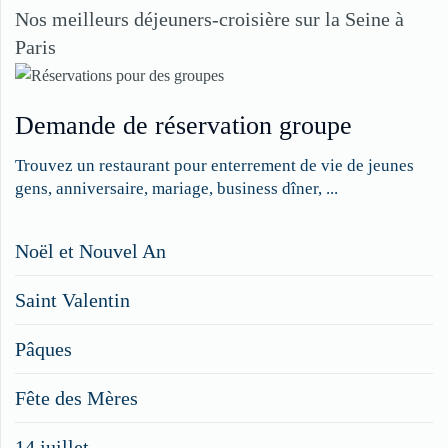
Nos meilleurs déjeuners-croisière sur la Seine à
Paris
Demande de réservation groupe
Trouvez un restaurant pour enterrement de vie de jeunes
gens, anniversaire, mariage, business dîner, ...
Restaurateurs,
Noël et Nouvel An
faites
Saint Valentin
figurer
vos
Pâques
menus
Fête des Mères
spéciaux
14 juillet