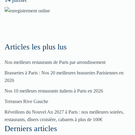
dans
nos
rubriques
Spéciales
Fêtes
Articles les plus lus
Nos meilleurs restaurants de Paris par arrondissement
Pour
Brasseries à Paris : Nos 20 meilleures brasseries Parisiennes en
enregistrer
2026
votre
Nos 10 meilleurs restaurants italiens à Paris en 2026
restaurant
Terrasses Rive Gauche
Cliquez
ici
Réveillons du Nouvel An 2027 à Paris : nos meilleures soirées,
restaurants, dîners croisière, cabarets à plus de 100€
Derniers articles