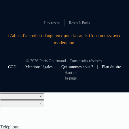
Les restos
Resto à Paris
L’abus d’alcool est dangereux pour la santé. Consommez avec
modération.
©
2026
Paris Gourmand - Tous droits réservés.
CGU
|
Mentions légales
|
Qui sommes nous ?
|
Plan du site
Haut de
la page
×
×
Téléphone :