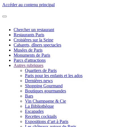
Accéder au contenu principal
Chercher un restaurant
Restaurants Paris
Croisières sur la Seine
Cabarets, dîners spectacles
Musées de Paris
Monuments de Paris
Parcs d'attractions
Autres rubriques
Quartiers de Paris
Paris pour les enfants et les ados
Dernières news
Shopping Gourmand
Boutiques gourmandes
Bars
Vin Champagne & Cie
La Bibliothèque
Escapades
Recettes cocktails
Expositions d’art à Paris
Les châteaux autour de Paris