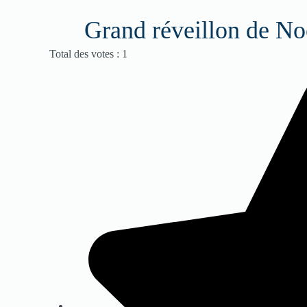
Grand réveillon de No
Vote utilisateur:
5
/
5
Total des votes : 1