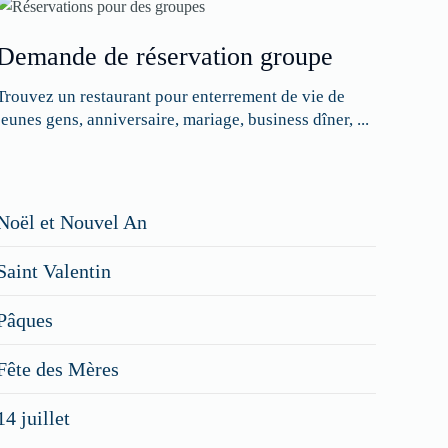
Demande de réservation groupe
Trouvez un restaurant pour enterrement de vie de
jeunes gens, anniversaire, mariage, business dîner, ...
Restaurateurs,
Noël et Nouvel An
faites
Saint Valentin
figurer
vos
Pâques
menus
Fête des Mères
spéciaux
14 juillet
dans