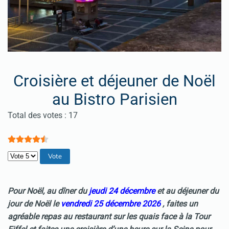
Croisière et déjeuner de Noël
au Bistro Parisien
Vote utilisateur:
4.5
/
5
Total des votes : 17
Veuillez voter
Pour Noël, au dîner du
jeudi 24 décembre
et au déjeuner du
jour de Noël le
vendredi 25 décembre 2026
, faites un
agréable repas au restaurant sur les quais face à la Tour