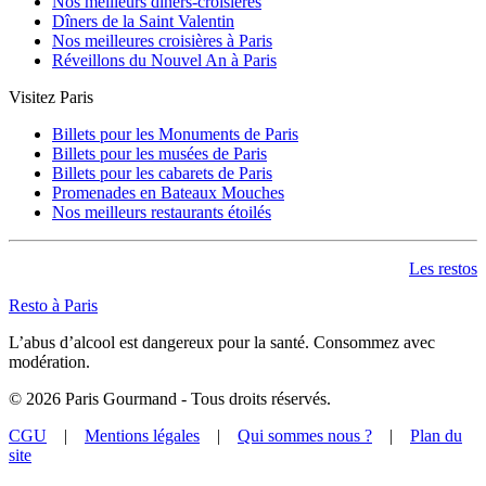
Montgallet
(1)
Nos meilleurs dîners-croisières
Montparnasse Bienvenue
(5)
Dîners de la Saint Valentin
Mouton Duvernet
(1)
Nos meilleures croisières à Paris
Musée d'Orsay
(2)
Réveillons du Nouvel An à Paris
Ménilmontant
(7)
Visitez Paris
Nation
(2)
Notre-Dame de Lorette
(4)
Billets pour les Monuments de Paris
Notre-Dame des Champs
(3)
Billets pour les musées de Paris
Oberkampf
(6)
Billets pour les cabarets de Paris
Odéon
(20)
Promenades en Bateaux Mouches
Opéra
(23)
Nos meilleurs restaurants étoilés
Palais Royal Musée du Louvre
(16)
Parmentier
(8)
Passy
(7)
Les restos
Pernety
(4)
Pigalle
(5)
Resto à Paris
Place de Clichy
(7)
Place Monge
(3)
L’abus d’alcool est dangereux pour la santé. Consommez avec
Plaisance
(1)
modération.
Poissonnière
(10)
Pont de l'Alma
(4)
©
2026
Paris Gourmand - Tous droits réservés.
Pont de Levallois
(3)
Pont de Neuilly
(2)
CGU
|
Mentions légales
|
Qui sommes nous ?
|
Plan du
Pont Marie
(12)
site
Pont Neuf
(4)