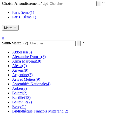
Choisir Arrondissement / dpt
Paris 5ème
(1)
Paris 13ème
(1)
Métro
×
Saint-Marcel (2)
Abbesses
(5)
Alexandre Dumas
(3)
Alma Marceau
(30)
Alésia
(2)
Anvers
(9)
Argentine
(3)
Arts et Métiers
(9)
Assemblée Nationale
(4)
Auber
(2)
Balard
(2)
Bastille
(18)
Belleville
(2)
Bercy
(1)
Bibliothèque François Mitterand
(2)