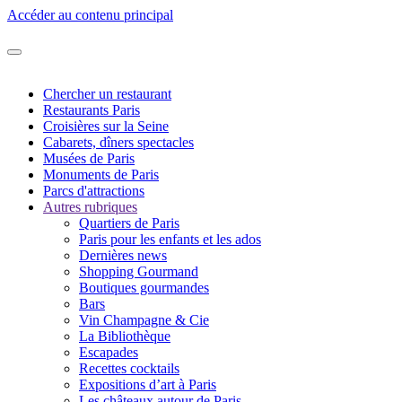
Accéder au contenu principal
Chercher un restaurant
Restaurants Paris
Croisières sur la Seine
Cabarets, dîners spectacles
Musées de Paris
Monuments de Paris
Parcs d'attractions
Autres rubriques
Quartiers de Paris
Paris pour les enfants et les ados
Dernières news
Shopping Gourmand
Boutiques gourmandes
Bars
Vin Champagne & Cie
La Bibliothèque
Escapades
Recettes cocktails
Expositions d’art à Paris
Les châteaux autour de Paris