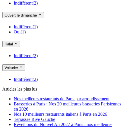
Indifférent
(2)
Château d'Eau
(9)
Château Rouge
(1)
Châtelet
(5)
Ouvert le dimanche
Châtelet Les Halles
(13)
Cité
(1)
Indifférent
(1)
Cité Universitaire
(1)
Oui
(1)
Cluny La Sorbonne
(9)
Colonel Fabien
(2)
Halal
Commerce
(3)
Concorde
(11)
Convention
(3)
Indifférent
(2)
Corvisart
(2)
Cour Saint Emilion
(2)
Voiturier
Courcelles
(4)
Couronnes
(2)
Indifférent
(2)
Crimée
(1)
Daumesnil
(3)
Articles les plus lus
Denfert Rochereau
(4)
Dugommier
(3)
Nos meilleurs restaurants de Paris par arrondissement
Dupleix
(2)
Brasseries à Paris : Nos 20 meilleures brasseries Parisiennes
Duroc
(5)
en 2026
Ecole Militaire
(14)
Nos 10 meilleurs restaurants italiens à Paris en 2026
Edgar Quinet
(2)
Terrasses Rive Gauche
Emile Zola
(2)
Réveillons du Nouvel An 2027 à Paris : nos meilleures
Etienne Marcel
(13)