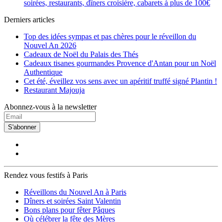
soirées, restaurants, dîners croisière, cabarets à plus de 100€
Europe
(2)
Exelmans
(2)
Derniers articles
Faidherbe Chaligny
(7)
Filles du Calvaire
(8)
Top des idées sympas et pas chères pour le réveillon du
Franklin-D. Roosevelt
(24)
Nouvel An 2026
Gaité
(7)
Cadeaux de Noël du Palais des Thés
Gambetta
(3)
Cadeaux tisanes gourmandes Provence d'Antan pour un Noël
Gare d'Austerlitz
(2)
Authentique
Gare de l'Est
(8)
Cet été, éveillez vos sens avec un apéritif truffé signé Plantin !
Gare de Lyon
(4)
Restaurant Majouja
Gare du Nord
(6)
George V
(29)
Abonnez-vous à la newsletter
Glacière
(1)
Goncourt
(12)
S'abonner
Grands Boulevards
(17)
Guy Moquet
(2)
Havre Caumartin
(5)
Hôtel de Ville
(6)
Iena
(9)
Rendez vous festifs à Paris
Invalides
(10)
Jacques Bonsergent
(8)
Réveillons du Nouvel An à Paris
Jaurès
(1)
Dîners et soirées Saint Valentin
Javel
(2)
Bons plans pour fêter Pâques
Jourdain
(2)
Où célébrer la fête des Mères
Jules Joffrin
(6)