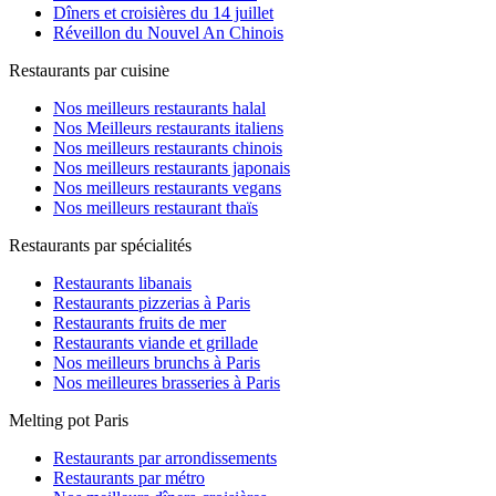
Dîners et croisières du 14 juillet
Jussieu
(3)
Réveillon du Nouvel An Chinois
Kléber
(6)
La Chapelle
(2)
Restaurants par cuisine
La Fourche
(2)
La Motte-Picquet Grenelle
(8)
Nos meilleurs restaurants halal
La Muette
(6)
Nos Meilleurs restaurants italiens
La Tour Maubourg
(11)
Nos meilleurs restaurants chinois
Lamarck Caulaincourt
(10)
Nos meilleurs restaurants japonais
Laumière
(3)
Nos meilleurs restaurants vegans
Le Peletier
(6)
Nos meilleurs restaurant thaïs
Ledru Rollin
(14)
Les Gobelins
(6)
Restaurants par spécialités
Louise Michel
(2)
Louvre Rivoli
(14)
Restaurants libanais
Luxembourg
(5)
Restaurants pizzerias à Paris
Mabillon
(9)
Restaurants fruits de mer
Madeleine
(17)
Restaurants viande et grillade
Malesherbes
(2)
Nos meilleurs brunchs à Paris
Marcadet Poissoniers
(1)
Nos meilleures brasseries à Paris
Maubert Mutualité
(15)
Michel-Ange Auteuil
(1)
Melting pot Paris
Mirabeau
(3)
Miromesnil
(13)
Restaurants par arrondissements
Monceau
(1)
Restaurants par métro