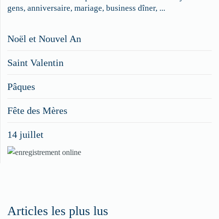
gens, anniversaire, mariage, business dîner, ...
Restaurateurs,
Noël et Nouvel An
faites
Saint Valentin
figurer
vos
Pâques
menus
Fête des Mères
spéciaux
14 juillet
dans
nos
rubriques
Spéciales
Fêtes
Articles les plus lus