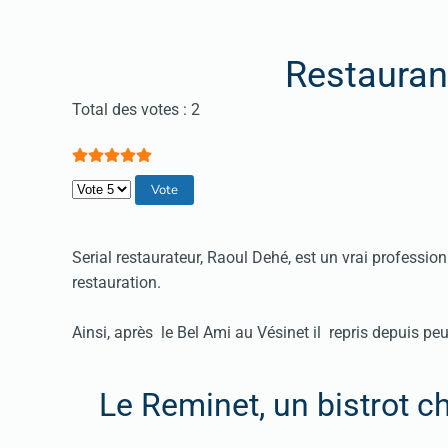
Restauran
Vote utilisateur:
5
/
5
Total des votes : 2
Veuillez voter
Serial restaurateur, Raoul Dehé, est un vrai profession
restauration.
Ainsi, après le Bel Ami au Vésinet il repris depuis p
Le Reminet, un bistrot c