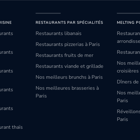
ISINE
RESTAURANTS PAR SPÉCIALITÉS
MELTING P
urants
Restaurants libanais
Restauran
arrondiss
Restaurants pizzerias à Paris
urants
Restauran
Restaurants fruits de mer
Nos meill
Restaurants viande et grillade
urants
croisières
Nos meilleurs brunchs à Paris
Dîners de 
Nos meilleures brasseries à
urants
Nos meille
Paris
Paris
urants
Réveillon
Paris
rant thaïs