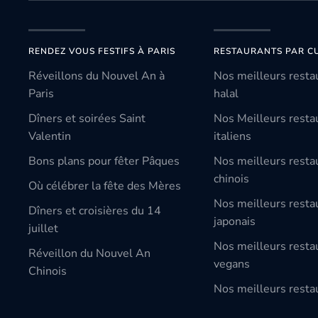
RENDEZ VOUS FESTIFS À PARIS
RESTAURANTS PAR CU
Réveillons du Nouvel An à
Nos meilleurs resta
Paris
halal
Dîners et soirées Saint
Nos Meilleurs resta
Valentin
italiens
Bons plans pour fêter Pâques
Nos meilleurs resta
chinois
Où célébrer la fête des Mères
Nos meilleurs resta
Dîners et croisières du 14
japonais
juillet
Nos meilleurs resta
Réveillon du Nouvel An
vegans
Chinois
Nos meilleurs restau