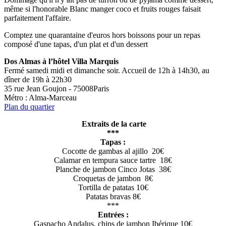
même si l'honorable Blanc manger coco et fruits rouges faisait
parfaitement l'affaire.
Comptez une quarantaine d'euros hors boissons pour un repas
composé d'une tapas, d'un plat et d'un dessert
Dos Almas à l’hôtel Villa Marquis
Fermé samedi midi et dimanche soir. Accueil de 12h à 14h30, au
dîner de 19h à 22h30
35 rue Jean Goujon - 75008Paris
Métro : Alma-Marceau
Plan du quartier
Extraits de la carte
***
Tapas :
Cocotte de gambas al ajillo 20€
Calamar en tempura sauce tartre 18€
Planche de jambon Cinco Jotas 38€
Croquetas de jambon 8€
Tortilla de patatas 10€
Patatas bravas 8€
***
Entrées :
Gaspacho Andalus, chips de jambon Ibérique 10€