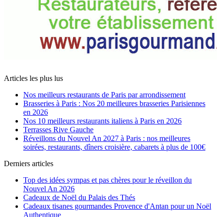
Articles les plus lus
Nos meilleurs restaurants de Paris par arrondissement
Brasseries à Paris : Nos 20 meilleures brasseries Parisiennes
en 2026
Nos 10 meilleurs restaurants italiens à Paris en 2026
Terrasses Rive Gauche
Réveillons du Nouvel An 2027 à Paris : nos meilleures
soirées, restaurants, dîners croisière, cabarets à plus de 100€
Derniers articles
Top des idées sympas et pas chères pour le réveillon du
Nouvel An 2026
Cadeaux de Noël du Palais des Thés
Cadeaux tisanes gourmandes Provence d'Antan pour un Noël
Authentique