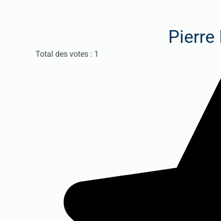
Pierre
Vote utilisateur:
4
/
5
Total des votes : 1