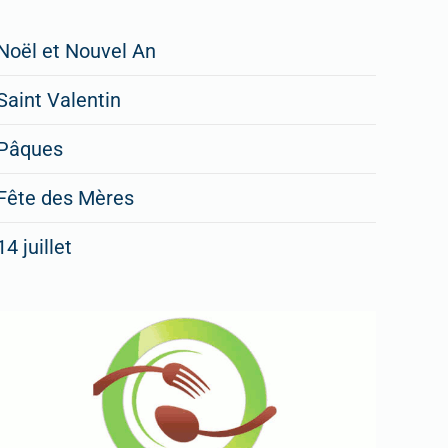
Restaurateurs,
Noël et Nouvel An
faites
Saint Valentin
figurer
vos
Pâques
menus
Fête des Mères
spéciaux
14 juillet
dans
nos
rubriques
Spéciales
Fêtes