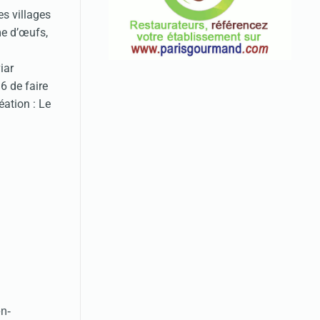
es villages
me d’œufs,
iar
6 de faire
éation : Le
en-