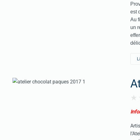
Prov
est 
Au f
un r
effe
déli
L
A
Info
Arti
l’At