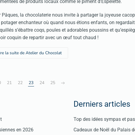
mentées de produits locaux comme le piment d’Espelette.
 Pâques, la chocolaterie nous invite à partager la joyeuse caco
 potager enchanteur où quand nous étions enfants, on regardait
quillés s’ébattre coqs, poules et adorables poussins et qu’espièg
poir coquin de repartir avec un œuf tout chaud !
ire la suite de Atelier du Chocolat
0
21
22
23
24
25
Derniers articles
t
Top des idées sympas et pas 
isiennes en 2026
Cadeaux de Noël du Palais 