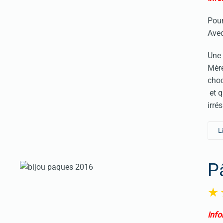
Pour
Avec
Une 
Mère
choc
et q
irré
L
P
Info