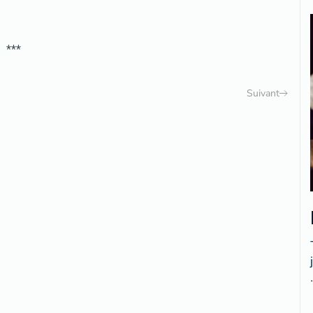
***
Suivant
.