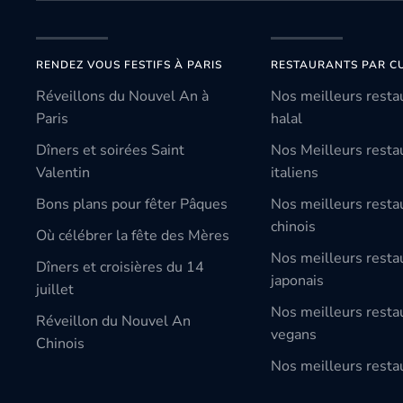
RENDEZ VOUS FESTIFS À PARIS
RESTAURANTS PAR CU
Réveillons du Nouvel An à
Nos meilleurs resta
Paris
halal
Dîners et soirées Saint
Nos Meilleurs resta
Valentin
italiens
Bons plans pour fêter Pâques
Nos meilleurs resta
chinois
Où célébrer la fête des Mères
Nos meilleurs resta
Dîners et croisières du 14
japonais
juillet
Nos meilleurs resta
Réveillon du Nouvel An
vegans
Chinois
Nos meilleurs restau