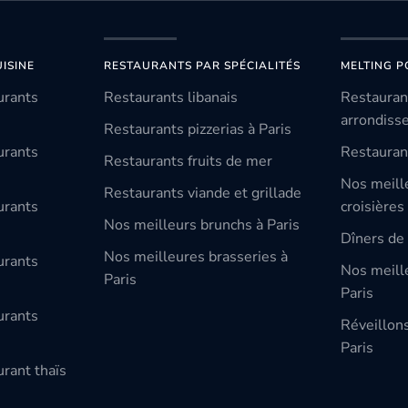
ISINE
RESTAURANTS PAR SPÉCIALITÉS
MELTING P
urants
Restaurants libanais
Restauran
arrondiss
Restaurants pizzerias à Paris
urants
Restauran
Restaurants fruits de mer
Nos meill
Restaurants viande et grillade
urants
croisières
Nos meilleurs brunchs à Paris
Dîners de 
Nos meilleures brasseries à
urants
Nos meille
Paris
Paris
urants
Réveillon
Paris
rant thaïs