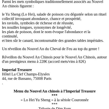
Parmi les mets symboliques traditionnellement associés au Nouvel
An chinois figurent :
le Yu Sheng (Lo Hei), salade de poisson cru dégustée selon un rituel
collectif invoquant abondance, chance et prospérité,
les raviolis, symboles de richesse et de réussite,
les nouilles longues, synonymes de longévité,
les plats de poisson, dont le nom évoque l'abondance et la
continuité,
et bien sûr le canard, incontournable des grandes tables impériales.
Un réveillon du Nouvel An du Cheval de Feu au top du genre !
Réveillon du Nouvel An Chinois pour le Nouvel An Chinois, autour
d'un prestigieux menu à 228€ (accord mets/vins à 82€)
Imperial Treasure
Hôtel La Clef Champs-Elysées
44, rue de Bassano, 75008 Paris
.
Menu du Nouvel An chinois à l’Imperial Treasure
***
« Lo Hei Yu Sheng » à la sériole Couronnée
***
Trilogie de Dim Sum