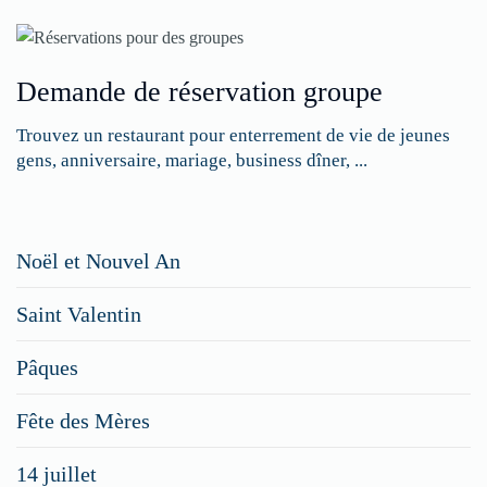
Demande de réservation groupe
Trouvez un restaurant pour enterrement de vie de jeunes
gens, anniversaire, mariage, business dîner, ...
Restaurateurs,
Noël et Nouvel An
faites
Saint Valentin
figurer
vos
Pâques
menus
Fête des Mères
spéciaux
14 juillet
dans