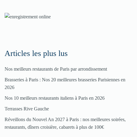
nos
rubriques
Spéciales
Fêtes
Articles les plus lus
Pour
Nos meilleurs restaurants de Paris par arrondissement
enregistrer
Brasseries à Paris : Nos 20 meilleures brasseries Parisiennes en
votre
2026
restaurant
Nos 10 meilleurs restaurants italiens à Paris en 2026
Cliquez
Terrasses Rive Gauche
ici
Réveillons du Nouvel An 2027 à Paris : nos meilleures soirées,
restaurants, dîners croisière, cabarets à plus de 100€