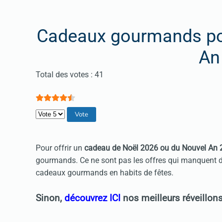
Cadeaux gourmands pou
An
Vote utilisateur:
4.5
/
5
Total des votes : 41
Veuillez voter
Pour offrir un
cadeau de Noël 2026 ou du Nouvel An
gourmands. Ce ne sont pas les offres qui manquent da
cadeaux gourmands en habits de fêtes.
Sinon,
découvrez ICI
nos meilleurs réveillon