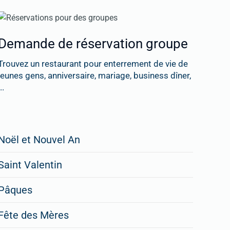
Demande de réservation groupe
Trouvez un restaurant pour enterrement de vie de
jeunes gens, anniversaire, mariage, business dîner,
..
Restaurateurs,
Noël et Nouvel An
faites
Saint Valentin
figurer
vos
Pâques
menus
Fête des Mères
spéciaux