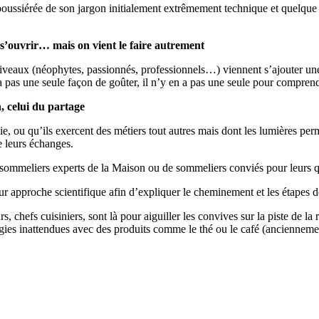
ssiérée de son jargon initialement extrêmement technique et quelque pe
 s’ouvrir… mais on vient le faire autrement
iveaux (néophytes, passionnés, professionnels…) viennent s’ajouter une
y a pas une seule façon de goûter, il n’y en a pas une seule pour compre
, celui du partage
e, ou qu’ils exercent des métiers tout autres mais dont les lumières perm
 leurs échanges.
sommeliers experts de la Maison ou de sommeliers conviés pour leurs qu
 approche scientifique afin d’expliquer le cheminement et les étapes de 
s, chefs cuisiniers, sont là pour aiguiller les convives sur la piste de l
ies inattendues avec des produits comme le thé ou le café (anciennement