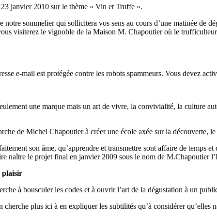
 23 janvier 2010 sur le thème « Vin et Truffe ».
 de notre sommelier qui sollicitera vos sens au cours d’une matinée de d
vous visiterez le vignoble de la Maison M. Chapoutier où le trufficulteu
resse e-mail est protégée contre les robots spammeurs. Vous devez activer
ulement une marque mais un art de vivre, la convivialité, la culture aut
arche de Michel Chapoutier à créer une école axée sur la découverte, le p
faitement son âme, qu’apprendre et transmettre sont affaire de temps et
ire naître le projet final en janvier 2009 sous le nom de M.Chapoutier l’
 plaisir
he à bousculer les codes et à ouvrir l’art de la dégustation à un public
 cherche plus ici à en expliquer les subtilités qu’à considérer qu’elles n