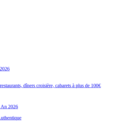
 2026
estaurants, dîners croisière, cabarets à plus de 100€
l An 2026
Authentique