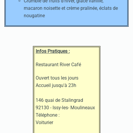
Crumble de fruits d'hiver, glace vanille,
macaron noisette et crème pralinée, éclats de
nougatine
Infos Pratiques :
Restaurant River Café
Ouvert tous les jours
Accueil jusqu'à 23h
146 quai de Stalingrad
92130 - Issy-les- Moulineaux
Téléphone :
Voiturier