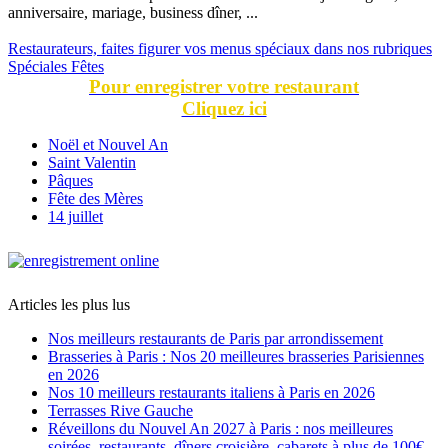
anniversaire, mariage, business dîner, ...
Restaurateurs, faites figurer vos menus spéciaux dans nos rubriques
Spéciales Fêtes
Pour enregistrer votre restaurant
Cliquez ici
Noël et Nouvel An
Saint Valentin
Pâques
Fête des Mères
14 juillet
Articles les plus lus
Nos meilleurs restaurants de Paris par arrondissement
Brasseries à Paris : Nos 20 meilleures brasseries Parisiennes
en 2026
Nos 10 meilleurs restaurants italiens à Paris en 2026
Terrasses Rive Gauche
Réveillons du Nouvel An 2027 à Paris : nos meilleures
soirées, restaurants, dîners croisière, cabarets à plus de 100€