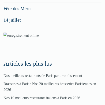
menus
Fête des Mères
spéciaux
14 juillet
dans
nos
rubriques
Spéciales
Fêtes
Articles les plus lus
Pour
Nos meilleurs restaurants de Paris par arrondissement
enregistrer
Brasseries à Paris : Nos 20 meilleures brasseries Parisiennes en
votre
2026
restaurant
Nos 10 meilleurs restaurants italiens à Paris en 2026
Cliquez