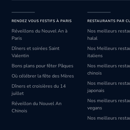
RENDEZ VOUS FESTIFS À PARIS
RESTAURANTS PAR CU
Réveillons du Nouvel An à
Nos meilleurs resta
Paris
halal
Dîners et soirées Saint
Nos Meilleurs resta
Valentin
italiens
Bons plans pour fêter Pâques
Nos meilleurs resta
chinois
Où célébrer la fête des Mères
Nos meilleurs resta
Dîners et croisières du 14
japonais
juillet
Nos meilleurs resta
Réveillon du Nouvel An
vegans
Chinois
Nos meilleurs restau