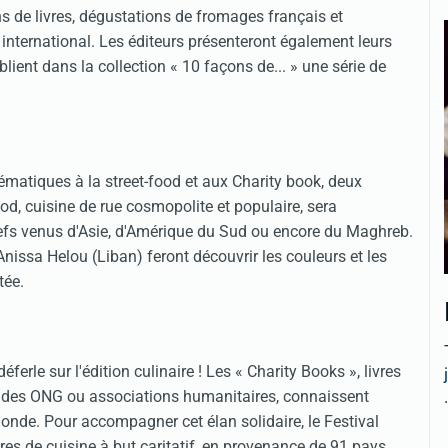
ns de livres, dégustations de fromages français et
 international. Les éditeurs présenteront également leurs
lient dans la collection « 10 façons de... » une série de
ématiques à la street-food et aux Charity book, deux
ood, cuisine de rue cosmopolite et populaire, sera
chefs venus d'Asie, d'Amérique du Sud ou encore du Maghreb.
nissa Helou (Liban) feront découvrir les couleurs et les
tée.
erle sur l'édition culinaire ! Les « Charity Books », livres
.
 à des ONG ou associations humanitaires, connaissent
onde. Pour accompagner cet élan solidaire, le Festival
vres de cuisine à but caritatif, en provenance de 91 pays.