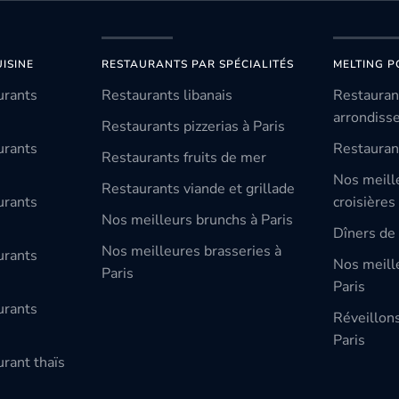
ISINE
RESTAURANTS PAR SPÉCIALITÉS
MELTING P
urants
Restaurants libanais
Restauran
arrondiss
Restaurants pizzerias à Paris
urants
Restauran
Restaurants fruits de mer
Nos meill
Restaurants viande et grillade
urants
croisières
Nos meilleurs brunchs à Paris
Dîners de 
Nos meilleures brasseries à
urants
Nos meille
Paris
Paris
urants
Réveillon
Paris
rant thaïs