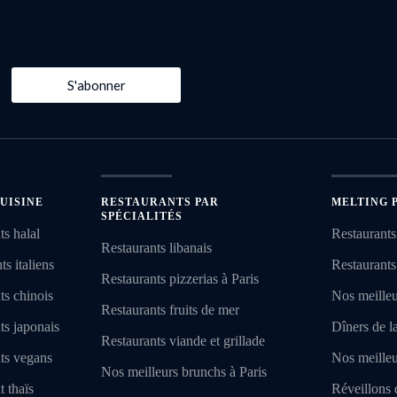
S'abonner
UISINE
RESTAURANTS PAR
MELTING 
SPÉCIALITÉS
ts halal
Restaurants
Restaurants libanais
s italiens
Restaurants
Restaurants pizzerias à Paris
ts chinois
Nos meilleu
Restaurants fruits de mer
ts japonais
Dîners de l
Restaurants viande et grillade
nts vegans
Nos meilleu
Nos meilleurs brunchs à Paris
t thaïs
Réveillons 