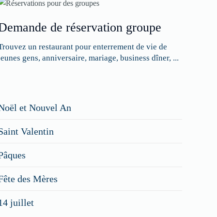
Demande de réservation groupe
Trouvez un restaurant pour enterrement de vie de
jeunes gens, anniversaire, mariage, business dîner, ...
Restaurateurs,
Noël et Nouvel An
faites
Saint Valentin
figurer
vos
Pâques
menus
Fête des Mères
spéciaux
14 juillet
dans