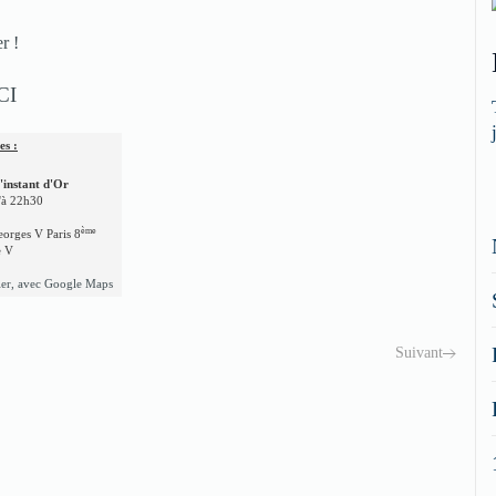
r !
CI
es :
'instant d'Or
'à 22h30
ème
orges V Paris 8
e V
ier, avec Google Maps
Suivant