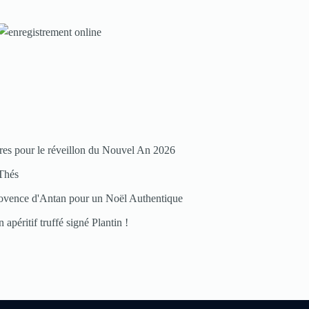
nos
rubriques
Spéciales
Fêtes
res pour le réveillon du Nouvel An 2026
Pour
enregistrer
Thés
votre
ovence d'Antan pour un Noël Authentique
restaurant
 apéritif truffé signé Plantin !
Cliquez
ici