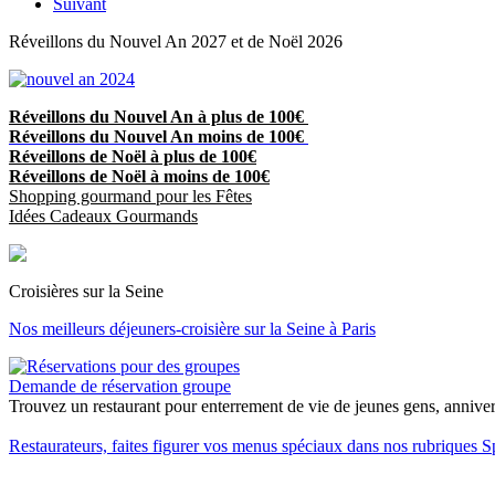
Suivant
Réveillons du Nouvel An 2027 et de Noël 2026
Réveillons du Nouvel An à plus de 100€
Réveillons du Nouvel An moins de 100€
Réveillons de Noël à plus de 100€
Réveillons de Noël à moins de 100€
Shopping gourmand pour les Fêtes
Idées Cadeaux Gourmands
Croisières sur la Seine
Nos meilleurs déjeuners-croisière sur la Seine à Paris
Demande de réservation groupe
Trouvez un restaurant pour enterrement de vie de jeunes gens, anniversa
Restaurateurs, faites figurer vos menus spéciaux dans nos rubriques S