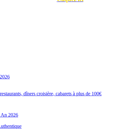
 2026
estaurants, dîners croisière, cabarets à plus de 100€
l An 2026
Authentique