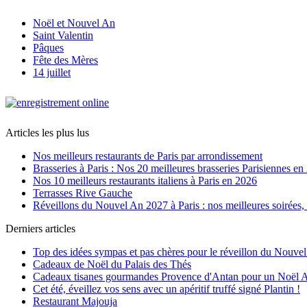
Noël et Nouvel An
Saint Valentin
Pâques
Fête des Mères
14 juillet
Articles les plus lus
Nos meilleurs restaurants de Paris par arrondissement
Brasseries à Paris : Nos 20 meilleures brasseries Parisiennes en
Nos 10 meilleurs restaurants italiens à Paris en 2026
Terrasses Rive Gauche
Réveillons du Nouvel An 2027 à Paris : nos meilleures soirées, r
Derniers articles
Top des idées sympas et pas chères pour le réveillon du Nouve
Cadeaux de Noël du Palais des Thés
Cadeaux tisanes gourmandes Provence d'Antan pour un Noël 
Cet été, éveillez vos sens avec un apéritif truffé signé Plantin !
Restaurant Majouja