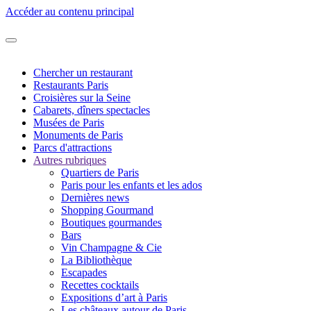
Accéder au contenu principal
Chercher un restaurant
Restaurants Paris
Croisières sur la Seine
Cabarets, dîners spectacles
Musées de Paris
Monuments de Paris
Parcs d'attractions
Autres rubriques
Quartiers de Paris
Paris pour les enfants et les ados
Dernières news
Shopping Gourmand
Boutiques gourmandes
Bars
Vin Champagne & Cie
La Bibliothèque
Escapades
Recettes cocktails
Expositions d’art à Paris
Les châteaux autour de Paris