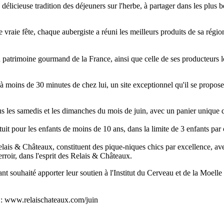
a délicieuse tradition des déjeuners sur l'herbe, à partager dans les plus
 vraie fête, chaque aubergiste a réuni les meilleurs produits de sa régio
 patrimoine gourmand de la France, ainsi que celle de ses producteurs
 moins de 30 minutes de chez lui, un site exceptionnel qu'il se propose 
 les samedis et les dimanches du mois de juin, avec un panier unique q
tuit pour les enfants de moins de 10 ans, dans la limite de 3 enfants par 
lais & Châteaux, constituent des pique-niques chics par excellence, avec
terroir, dans l'esprit des Relais & Châteaux.
ant souhaité apporter leur soutien à l'Institut du Cerveau et de la Moel
ux : www.relaischateaux.com/juin