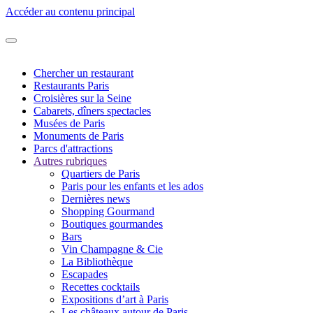
Accéder au contenu principal
Chercher un restaurant
Restaurants Paris
Croisières sur la Seine
Cabarets, dîners spectacles
Musées de Paris
Monuments de Paris
Parcs d'attractions
Autres rubriques
Quartiers de Paris
Paris pour les enfants et les ados
Dernières news
Shopping Gourmand
Boutiques gourmandes
Bars
Vin Champagne & Cie
La Bibliothèque
Escapades
Recettes cocktails
Expositions d’art à Paris
Les châteaux autour de Paris