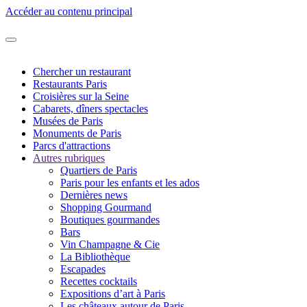
Accéder au contenu principal
Chercher un restaurant
Restaurants Paris
Croisières sur la Seine
Cabarets, dîners spectacles
Musées de Paris
Monuments de Paris
Parcs d'attractions
Autres rubriques
Quartiers de Paris
Paris pour les enfants et les ados
Dernières news
Shopping Gourmand
Boutiques gourmandes
Bars
Vin Champagne & Cie
La Bibliothèque
Escapades
Recettes cocktails
Expositions d’art à Paris
Les châteaux autour de Paris