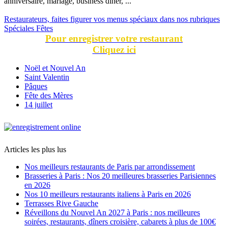
anniversaire, mariage, business dîner, ...
Restaurateurs, faites figurer vos menus spéciaux dans nos rubriques
Spéciales Fêtes
Pour enregistrer votre restaurant
Cliquez ici
Noël et Nouvel An
Saint Valentin
Pâques
Fête des Mères
14 juillet
Articles les plus lus
Nos meilleurs restaurants de Paris par arrondissement
Brasseries à Paris : Nos 20 meilleures brasseries Parisiennes
en 2026
Nos 10 meilleurs restaurants italiens à Paris en 2026
Terrasses Rive Gauche
Réveillons du Nouvel An 2027 à Paris : nos meilleures
soirées, restaurants, dîners croisière, cabarets à plus de 100€