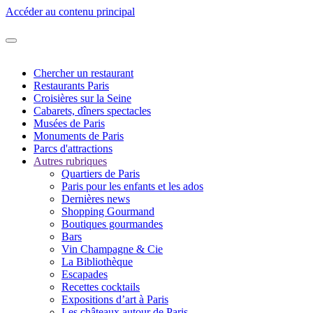
Accéder au contenu principal
Chercher un restaurant
Restaurants Paris
Croisières sur la Seine
Cabarets, dîners spectacles
Musées de Paris
Monuments de Paris
Parcs d'attractions
Autres rubriques
Quartiers de Paris
Paris pour les enfants et les ados
Dernières news
Shopping Gourmand
Boutiques gourmandes
Bars
Vin Champagne & Cie
La Bibliothèque
Escapades
Recettes cocktails
Expositions d’art à Paris
Les châteaux autour de Paris