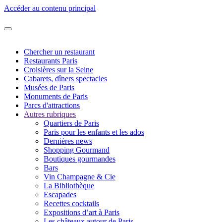
Accéder au contenu principal
Chercher un restaurant
Restaurants Paris
Croisières sur la Seine
Cabarets, dîners spectacles
Musées de Paris
Monuments de Paris
Parcs d'attractions
Autres rubriques
Quartiers de Paris
Paris pour les enfants et les ados
Dernières news
Shopping Gourmand
Boutiques gourmandes
Bars
Vin Champagne & Cie
La Bibliothèque
Escapades
Recettes cocktails
Expositions d’art à Paris
Les châteaux autour de Paris