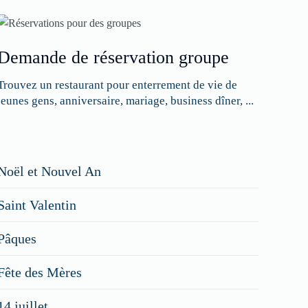
Demande de réservation groupe
Trouvez un restaurant pour enterrement de vie de
jeunes gens, anniversaire, mariage, business dîner, ...
Restaurateurs,
Noël et Nouvel An
faites
Saint Valentin
figurer
vos
Pâques
menus
Fête des Mères
spéciaux
14 juillet