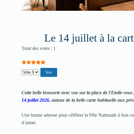
Le 14 juillet à la ca
Vote utilisateur:
5
/
5
Total des votes : 1
Veuillez voter
Cette belle brasserie avec vue sur la place de l'Etoile vou
14 juillet 2026
, autour de la belle carte habituelle aux prix
Une bonne adresse pour célébrer la Fête Nationale à bon com
d’antan