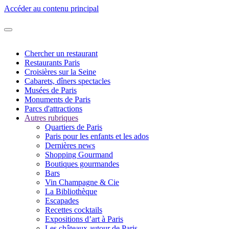
Accéder au contenu principal
Chercher un restaurant
Restaurants Paris
Croisières sur la Seine
Cabarets, dîners spectacles
Musées de Paris
Monuments de Paris
Parcs d'attractions
Autres rubriques
Quartiers de Paris
Paris pour les enfants et les ados
Dernières news
Shopping Gourmand
Boutiques gourmandes
Bars
Vin Champagne & Cie
La Bibliothèque
Escapades
Recettes cocktails
Expositions d’art à Paris
Les châteaux autour de Paris