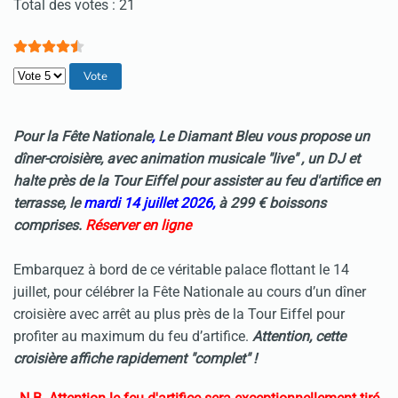
Vote utilisateur:
4.5
/
5
Total des votes : 21
Veuillez voter
Pour la Fête Nationale
,
Le Diamant Bleu vous propose un
dîner-croisière,
avec animation musicale "live" , un DJ et
halte près de la Tour Eiffel pour assister au feu d'artifice en
terrasse, le
mardi 14 juillet 2026
,
à 299 € boissons
comprises
.
Réserver en ligne
Embarquez à bord de ce véritable palace flottant le 14
juillet, pour célébrer la Fête Nationale au cours d’un dîner
croisière avec arrêt au plus près de la Tour Eiffel pour
profiter au maximum du feu d’artifice.
Attention, cette
croisière affiche rapidement "complet" !