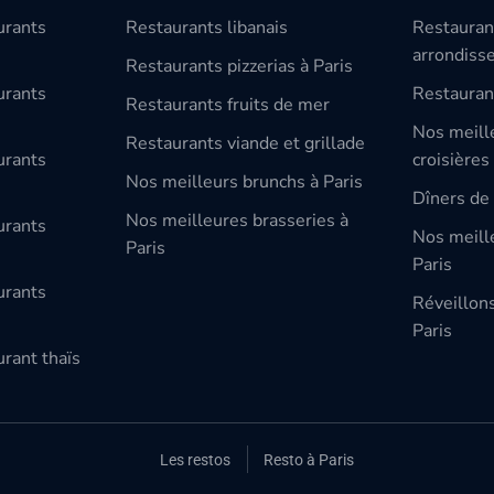
urants
Restaurants libanais
Restauran
arrondiss
Restaurants pizzerias à Paris
urants
Restauran
Restaurants fruits de mer
Nos meill
Restaurants viande et grillade
urants
croisières
Nos meilleurs brunchs à Paris
Dîners de 
Nos meilleures brasseries à
urants
Nos meille
Paris
Paris
urants
Réveillon
Paris
rant thaïs
Les restos
Resto à Paris