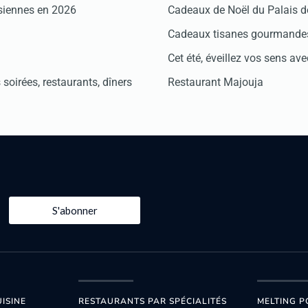
isiennes en 2026
Cadeaux de Noël du Palais 
Cadeaux tisanes gourmandes
Cet été, éveillez vos sens avec
soirées, restaurants, dîners
Restaurant Majouja
S'abonner
ISINE
RESTAURANTS PAR SPÉCIALITÉS
MELTING P