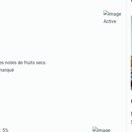
es notes de fruits secs
 marqué
: 5%