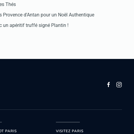
des Thés
 Provence d'Antan pour un Noël Authentique
 un apéritif truffé signé Plantin !
OT PARIS
VISITEZ PARIS