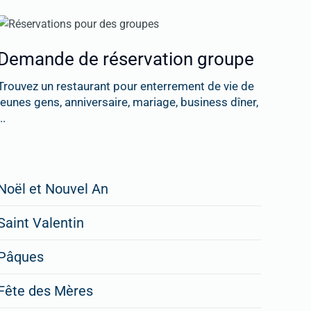
Demande de réservation groupe
Trouvez un restaurant pour enterrement de vie de
jeunes gens, anniversaire, mariage, business dîner,
..
Restaurateurs,
Noël et Nouvel An
faites
Saint Valentin
figurer
vos
Pâques
menus
Fête des Mères
spéciaux