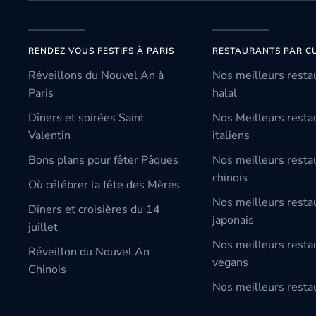
RENDEZ VOUS FESTIFS À PARIS
RESTAURANTS PAR CU
Réveillons du Nouvel An à
Nos meilleurs resta
Paris
halal
Dîners et soirées Saint
Nos Meilleurs resta
Valentin
italiens
Bons plans pour fêter Pâques
Nos meilleurs resta
chinois
Où célébrer la fête des Mères
Nos meilleurs resta
Dîners et croisières du 14
japonais
juillet
Nos meilleurs resta
Réveillon du Nouvel An
vegans
Chinois
Nos meilleurs restau