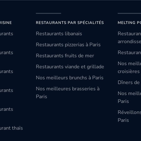
ISINE
RESTAURANTS PAR SPÉCIALITÉS
MELTING P
urants
Restaurants libanais
Restauran
arrondiss
Restaurants pizzerias à Paris
urants
Restauran
Restaurants fruits de mer
Nos meill
Restaurants viande et grillade
urants
croisières
Nos meilleurs brunchs à Paris
Dîners de 
Nos meilleures brasseries à
urants
Nos meille
Paris
Paris
urants
Réveillon
Paris
rant thaïs